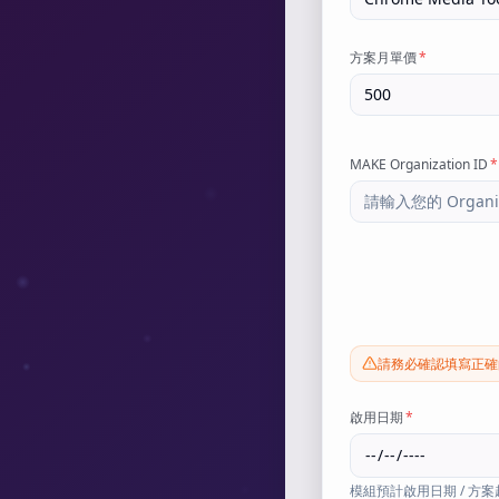
方案月單價
*
MAKE Organization ID
*
請務必確認填寫正確的 
啟用日期
*
模組預計啟用日期 / 方