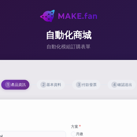
自動化商城
自動化模組訂購表單
1
產品資訊
2
基本資料
3
付款發票
4
確認送出
方案
*
月繳